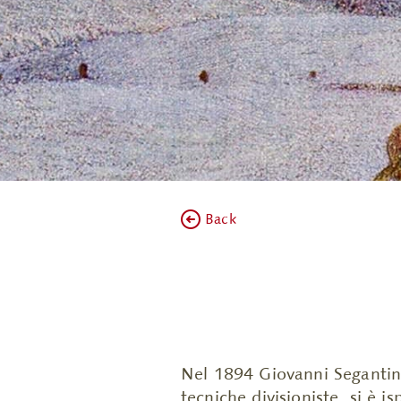
Back
Nel 1894 Giovanni Segantini l
tecniche divisioniste, si è i