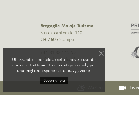
Bregaglia Maloja Turismo
Strada cantonale 140
CH-7605 Stampa
+41 81 822 15 55
info@bregaglia.ch
Utilizzando il portale accetti il nostro uso dei
cookie e trattamento dei dati personali, per
una migliore esperienza di navigazione.
Scopri di più
Meteo
Liv
RSS
Contatto
CGC
Med