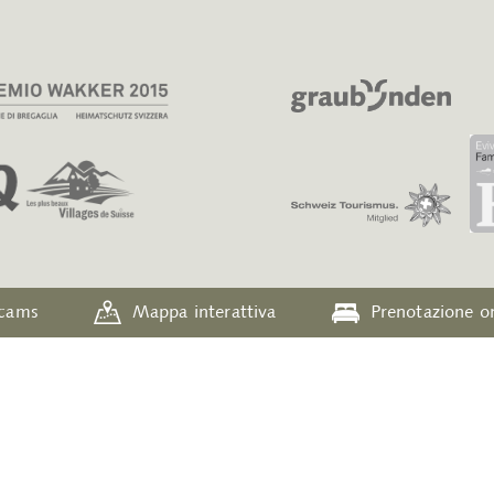
ecams
Mappa interattiva
Prenotazione o
ia
Orari di apertura
Su di noi
Archivio newsletter
Protezion