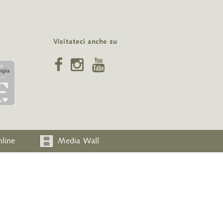
Visitateci anche su
nline
Media Wall
e dati
Impressum
Sitemap