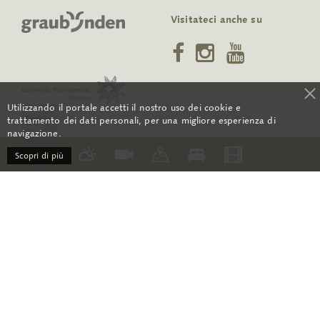
Visitateci anche su
Utilizzando il portale accetti il nostro uso dei cookie e
trattamento dei dati personali, per una migliore esperienza di
navigazione.
Scopri di più
RSS
Contatto
CGC
Media
Orari di apertura
Su di noi
Archivio newsletter
Protezione dati
Impressum
Sitemap