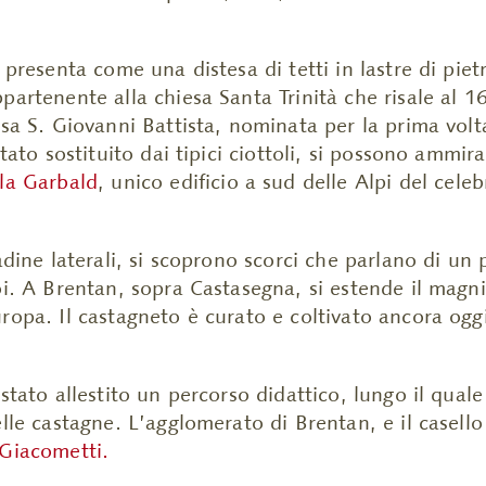
 presenta come una distesa di tetti in lastre di pietr
partenente alla chiesa Santa Trinità che risale al 1
esa S. Giovanni Battista, nominata per la prima vol
stato sostituito dai tipici ciottoli, si possono ammira
lla Garbald
, unico edificio a sud delle Alpi del cele
radine laterali, si scoprono scorci che parlano di u
oi. A Brentan, sopra Castasegna, si estende il magn
uropa. Il castagneto è curato e coltivato ancora og
stato allestito un percorso didattico, lungo il quale
elle castagne. L’agglomerato di Brentan, e il casell
Giacometti.