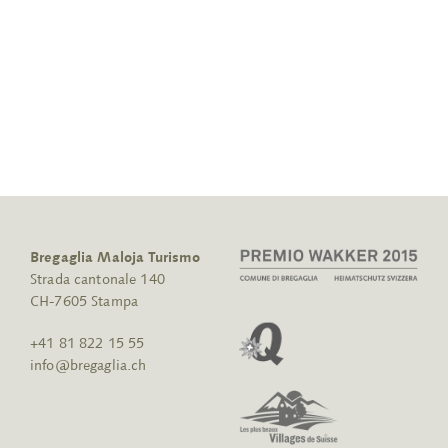
Bregaglia Maloja Turismo
Strada cantonale 140
CH-7605 Stampa
+41 81 822 15 55
info@bregaglia.ch