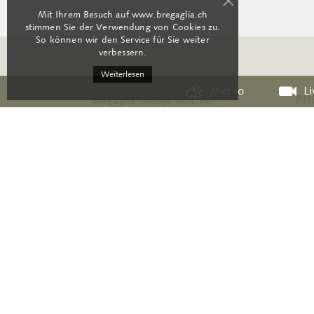
Mit Ihrem Besuch auf www.bregaglia.ch
stimmen Sie der Verwendung von Cookies zu.
So können wir den Service für Sie weiter
verbessern.
Weiterlesen
Meteo
L
Bregaglia Maloja Turismo
Strada cantonale 140
CH-7605 Stampa
+41 81 822 15 55
info@bregaglia.ch
RSS
Kontakt
AGB
M