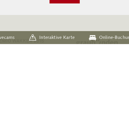
ivecams
Interaktive Karte
Online-Buchu
edien
Öffnungszeiten
Über uns
Newsletter-Archiv
Datensch