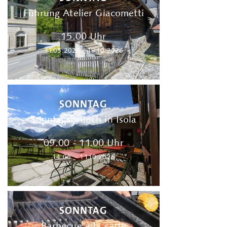
Führung Atelier Giacometti
15.00 Uhr
31.05.2026 - 18.10.2026
SONNTAG
Sonntagsbrunch in Isola
09.00 - 11.00 Uhr
14.06. - 11.10.2026
SONNTAG
Barbecue à la carte