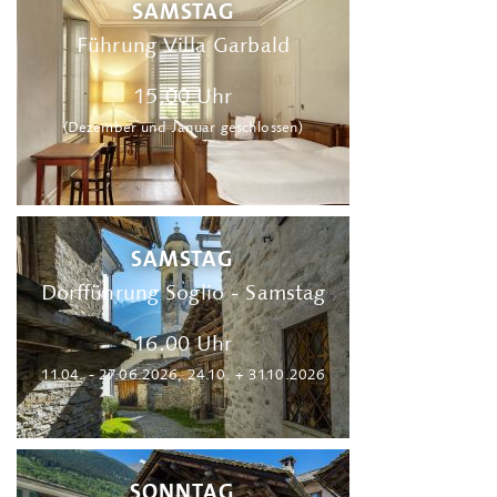
SAMSTAG
Führung Villa Garbald
15.00 Uhr
(Dezember und Januar geschlossen)
SAMSTAG
Dorfführung Soglio - Samstag
16.00 Uhr
11.04. - 27.06.2026, 24.10. + 31.10.2026
SONNTAG