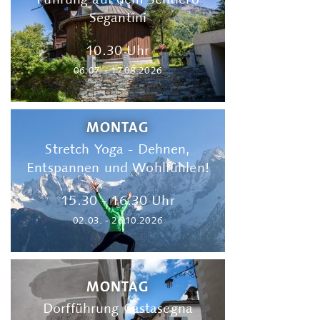
Segantini
10.30 Uhr
06.07. - 17.08.2026
MONTAG
Stretch Yoga - Dehnen,
Entspannen und Wohlfühlen!
15.30 - 16.30 Uhr
02.03. - 26.10.2026
MONTAG
Dorfführung Castasegna