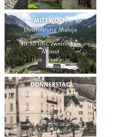
MITTWOCH
Dorfführung Maloja
10.30 Uhr, zweimal im
Monat
17.06. - 14.10.2026
DONNERSTAG
Dorfführung Casaccia
09.00 Uhr, zweimal im
Monat
16.04. - 15.10.2026