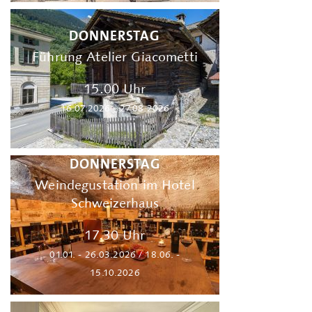
DONNERSTAG
Führung Atelier Giacometti
15.00 Uhr
16.07.2026 - 27.08.2026
DONNERSTAG
Weindegustation im Hotel
Schweizerhaus
17.30 Uhr
01.01. - 26.03.2026 / 18.06. -
15.10.2026