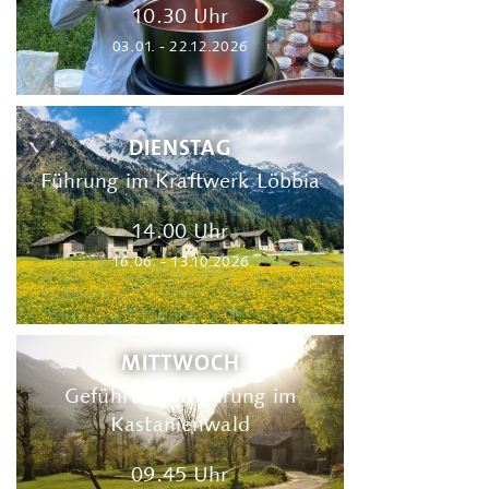
10.30 Uhr
03.01. - 22.12.2026
DIENSTAG
Führung im Kraftwerk Löbbia
14.00 Uhr
16.06. - 13.10.2026
MITTWOCH
Geführte Wanderung im
Kastanienwald
09.45 Uhr