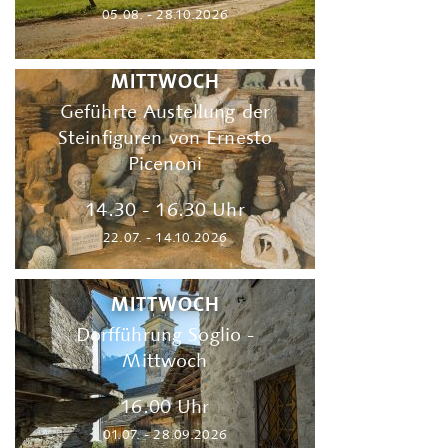
05.08. - 28.10.2026
MITTWOCH
Geführte Austellung der
Steinfiguren von Ernesto
Picenoni
14.30 - 16.30 Uhr
22.07. - 14.10.2026
MITTWOCH
Dorfführung Soglio -
Mittwoch
16.00 Uhr
01.07. - 28.09.2026