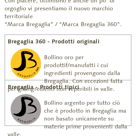
Con piacere, ottimismo e anche un po’ di
orgoglio vi presentiamo il nuovo marchio
territoriale
“Marca Bregaglia” / “Marca Bregaglia 360”.
Bregaglia 360 - Prodotti originali
Bollino oro per
prodottif/manufatti i cui
ingredienti provengono dalla
Bregaglia. Con eccezioni fatta
Bregaglia - Prodotti tipici
per gli ingredienti non reperibili in valle.
Bollino argento per tutto ciò
che è prodotto in Bregaglia ma
non basato unicamente su
materie prime provenienti dalla
valle.