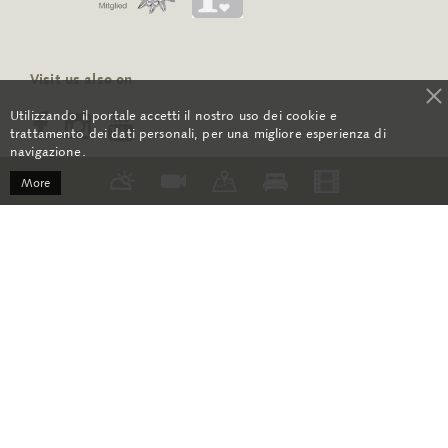
Visit us also on
Utilizzando il portale accetti il nostro uso dei cookie e
trattamento dei dati personali, per una migliore esperienza di
navigazione.
More
RSS
Contact
GCC
Media
Opening time
About us
Newsletter Archive
Data Protection
Impressum
Sitemap