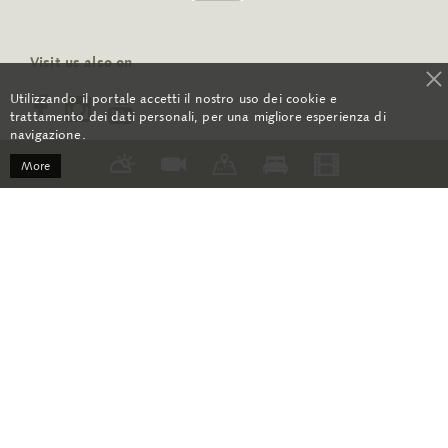
Visit us also on
Utilizzando il portale accetti il nostro uso dei cookie e
trattamento dei dati personali, per una migliore esperienza di
navigazione.
More
RSS
Contact
GCC
Media
Opening time
About us
Newsletter Archive
Data Protection
Impressum
Sitemap