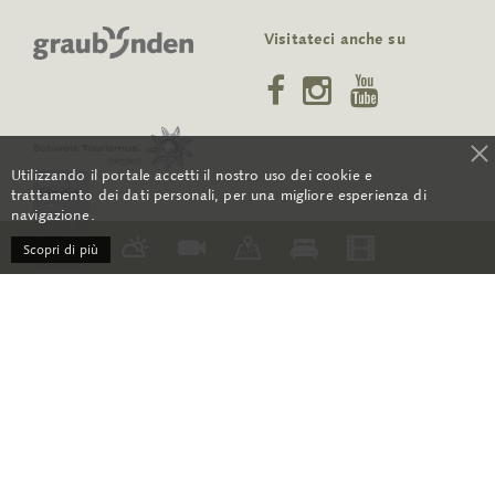
Visitateci anche su
Utilizzando il portale accetti il nostro uso dei cookie e
trattamento dei dati personali, per una migliore esperienza di
navigazione.
Scopri di più
RSS
Contatto
CGC
Media
Orari di apertura
Su di noi
Archivio newsletter
Protezione dati
Impressum
Sitemap